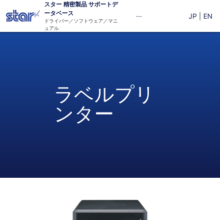
スター
精密
製品 サポートデ
ータベース
···
JP
|
EN
ドライバー／ソフトウェア／マニ
ュアル
ラベルプリ
ンター