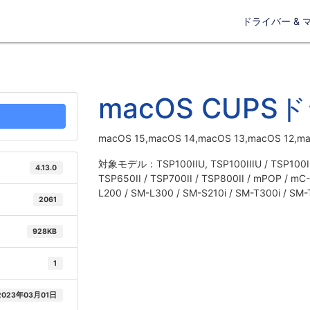
ドライバー & 
macOS CUP
macOS 15,macOS 14,macOS 13,macOS 12,mac
対象モデル：TSP100IIU, TSP100IIIU / TSP100IIIL
4.13.0
TSP650II / TSP700II / TSP800II / mPOP / mC-
L200 / SM-L300 / SM-S210i / SM-T300i / SM-
2061
928KB
1
2023年03月01日