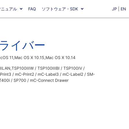
マニュアル
FAQ
ソフトウェア・SDK
JP
|
EN
Sドライバー
OS 11,Mac OS X 10.15,Mac OS X 10.14
AN,TSP100IIIW / TSP100IIIBI / TSP100IV /
Print3 / mC-Print2 / mC-Label3 / mC-Label2 / SM-
T400i / SP700 / mC-Connect Drawer